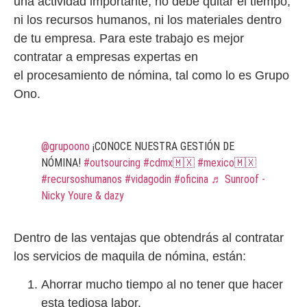
una actividad importante, no debe quitar el tiempo,
ni los recursos humanos, ni los materiales dentro
de tu empresa. Para este trabajo es mejor
contratar a empresas expertas en
el procesamiento de nómina, tal como lo es Grupo
Ono.
@grupoono
¡CONOCE NUESTRA GESTIÓN DE
NÓMINA!
#outsourcing
#cdmx🇲🇽
#mexico🇲🇽
#recursoshumanos
#vidagodin
#oficina
♬ Sunroof -
Nicky Youre & dazy
Dentro de las ventajas que obtendrás al contratar
los servicios de maquila de nómina, están:
Ahorrar mucho tiempo al no tener que hacer
esta tediosa labor.