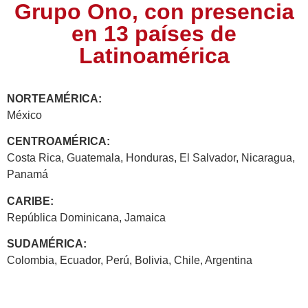
Grupo Ono, con presencia
en 13 países de
Latinoamérica
NORTEAMÉRICA:
México
CENTROAMÉRICA:
Costa Rica, Guatemala, Honduras, El Salvador, Nicaragua,
Panamá
CARIBE:
República Dominicana, Jamaica
SUDAMÉRICA:
Colombia, Ecuador, Perú, Bolivia, Chile, Argentina