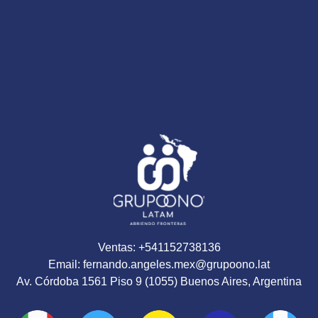
Ventas: +541152738136
Email: fernando.angeles.mex@grupoono.lat
Av. Córdoba 1561 Piso 9 (1055) Buenos Aires, Argentina